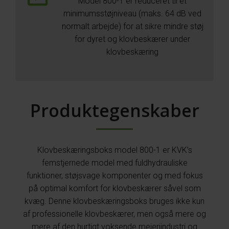
Model 800-1 er reduceret til et
minimumsstøjniveau (maks. 64 dB ved
normalt arbejde) for at sikre mindre støj
for dyret og klovbeskærer under
klovbeskæring
Produktegenskaber
Klovbeskæringsboks model 800-1 er KVK’s
femstjernede model med fuldhydrauliske
funktioner, støjsvage komponenter og med fokus
på optimal komfort for klovbeskærer såvel som
kvæg. Denne klovbeskæringsboks bruges ikke kun
af professionelle klovbeskærer, men også mere og
mere af den hurtigt voksende mejeriindustri og