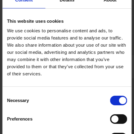
Holder til varmluftpistol
1 stk.
Skridsikker gulvmåtte i
This website uses cookies
Ja
gummi
We use cookies to personalise content and ads, to
provide social media features and to analyse our traffic.
Klovunderstøtningssystem
Ja
We also share information about your use of our site with
Stikdåse
3 stk.
our social media, advertising and analytics partners who
may combine it with other information that you’ve
Generel information
provided to them or that they’ve collected from your use
of their services.
Længde x brede
275 x 150 cm
Højde med galge
215 cm
C
Necessary
o
Lavest mulige
212 cm
n
transporthøjde
s
Preferences
Højde, løftet med galge
270 cm
e
n
Højde på hjul
240 cm