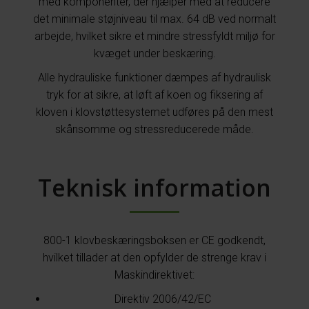
med komponenter, der hjælper med at reducere
det minimale støjniveau til max. 64 dB ved normalt
arbejde, hvilket sikre et mindre stressfyldt miljø for
kvæget under beskæring.
Alle hydrauliske funktioner dæmpes af hydraulisk
tryk for at sikre, at løft af koen og fiksering af
kloven i klovstøttesystemet udføres på den mest
skånsomme og stressreducerede måde.
Teknisk information
800-1 klovbeskæringsboksen er CE godkendt,
hvilket tillader at den opfylder de strenge krav i
Maskindirektivet:
Direktiv 2006/42/EC