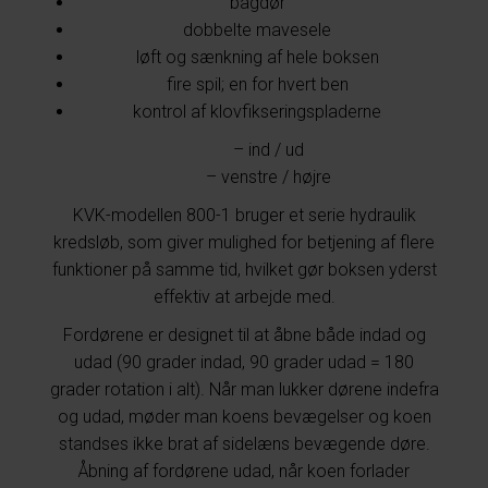
bagdør
dobbelte mavesele
løft og sænkning af hele boksen
fire spil; en for hvert ben
kontrol af klovfikseringspladerne
– ind / ud
– venstre / højre
KVK-modellen 800-1 bruger et serie hydraulik
kredsløb, som giver mulighed for betjening af flere
funktioner på samme tid, hvilket gør boksen yderst
effektiv at arbejde med.
Fordørene er designet til at åbne både indad og
udad (90 grader indad, 90 grader udad = 180
grader rotation i alt). Når man lukker dørene indefra
og udad, møder man koens bevægelser og koen
standses ikke brat af sidelæns bevægende døre.
Åbning af fordørene udad, når koen forlader