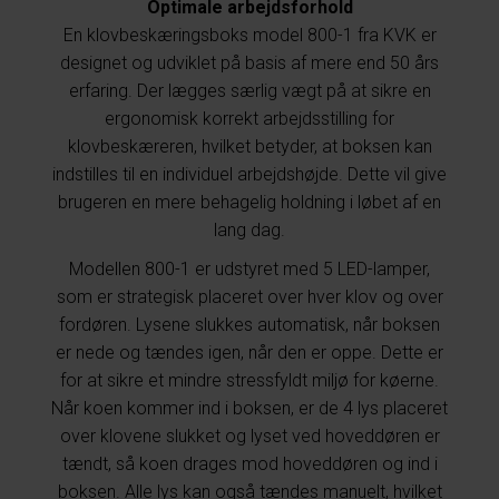
Optimale arbejdsforhold
En klovbeskæringsboks model 800-1 fra KVK er
designet og udviklet på basis af mere end 50 års
erfaring. Der lægges særlig vægt på at sikre en
ergonomisk korrekt arbejdsstilling for
klovbeskæreren, hvilket betyder, at boksen kan
indstilles til en individuel arbejdshøjde. Dette vil give
brugeren en mere behagelig holdning i løbet af en
lang dag.
Modellen 800-1 er udstyret med 5 LED-lamper,
som er strategisk placeret over hver klov og over
fordøren. Lysene slukkes automatisk, når boksen
er nede og tændes igen, når den er oppe. Dette er
for at sikre et mindre stressfyldt miljø for køerne.
Når koen kommer ind i boksen, er de 4 lys placeret
over klovene slukket og lyset ved hoveddøren er
tændt, så koen drages mod hoveddøren og ind i
boksen. Alle lys kan også tændes manuelt, hvilket