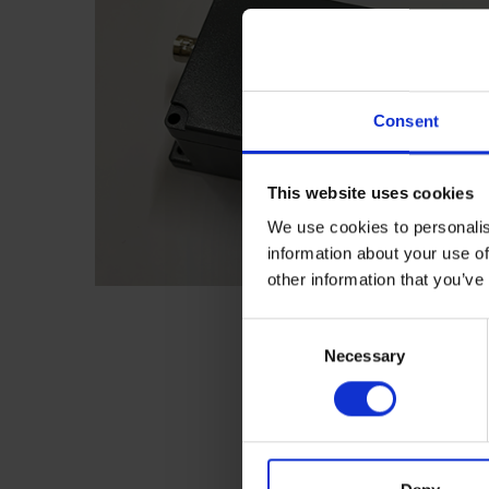
Consent
This website uses cookies
We use cookies to personalis
information about your use of
other information that you’ve
C
Necessary
o
n
s
e
n
t