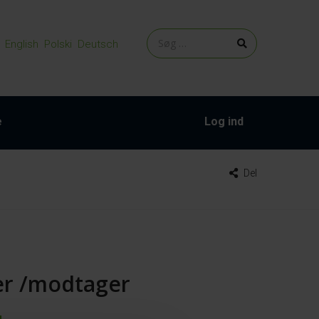
English
Polski
Deutsch
e
Log ind
Del
ver /modtager