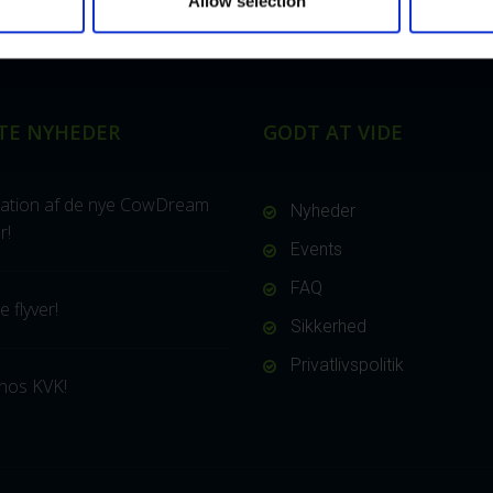
Allow selection
TE NYHEDER
GODT AT VIDE
ation af de nye CowDream
Nyheder
r!
Events
FAQ
 flyver!
Sikkerhed
Privatlivspolitik
hos KVK!