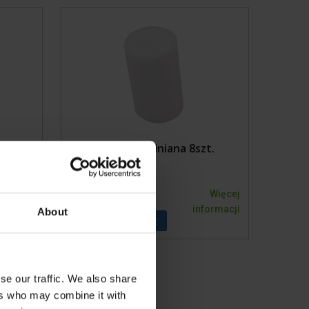
andaże
e
wony
Wata bawełniana 8szt.
Więcej
1003734KVK
Więcej
formacji
informacji
About
se our traffic. We also share
ers who may combine it with