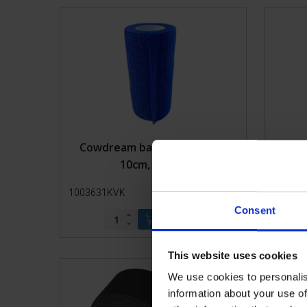
Transport
Wygrodzenia
Cowdream bandaż niebieski
Co
10cm, 18 szt.
1003631KVK
Więcej
10036
informacji
Consent
This website uses cookies
We use cookies to personalis
information about your use of