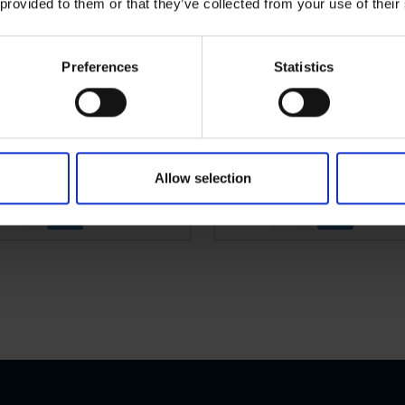
 provided to them or that they’ve collected from your use of their
Preferences
Statistics
doodporna taśma do
Wodoodporna taśma
atrunków Certoplast
opatrunków Krombe
Allow selection
36KVK
Więcej
1003735KVK
informacji
in