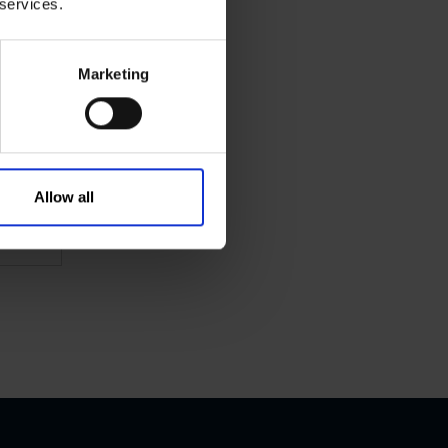
 services.
Marketing
 do
rg
Allow all
Więcej
formacji