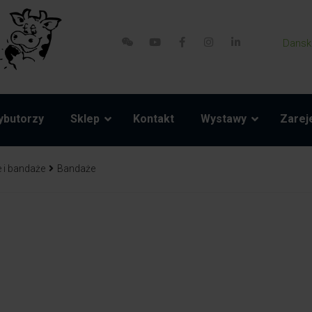
Dansk
ybutorzy
Sklep
Kontakt
Wystawy
Zareje
 i bandaże
Bandaże
ści zamienne
Akcesoria
Model 800-1 Powerpack
Pasy brzuszne i liny