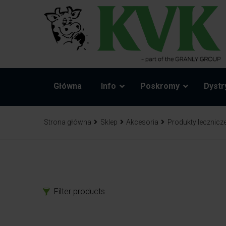
Główna
Info
Poskromy
Dystr
Strona główna
Sklep
Akcesoria
Produkty lecznicze
Filter products
Produkty
Czę
Poskromy