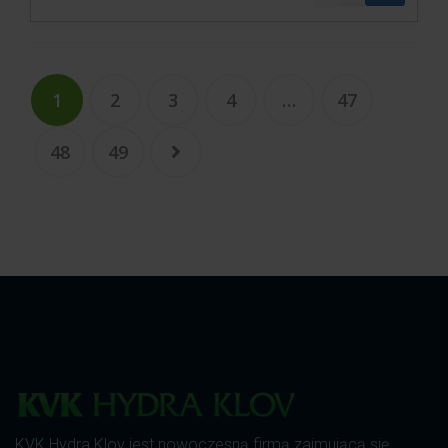
1
2
3
4
…
47
48
49
KVK Hydra Klov jest nowoczesną firmą zajmującą się