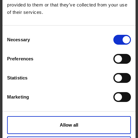
provided to them or that they’ve collected from your use
of their services.
C
48V/30A Ładowarka
Necessary
o
n
s
Preferences
SSS1000723KVK
Więcej informacji
e
n
t
Statistics
S
e
Marketing
l
e
c
t
Allow all
i
o