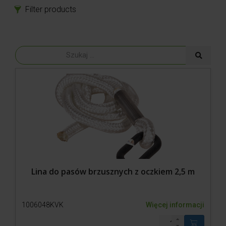
Filter products
Produkty
Części zamienne
Akcesoria
Pasy brzuszne i liny
Opcje dodatkowe
Kleje i Bloczki
Produkty lecznicze i bandaże
Narzędzia do korekcji
Odzież
Lina do pasów brzusznych z oczkiem 2,5 m
1006048KVK
Więcej informacji