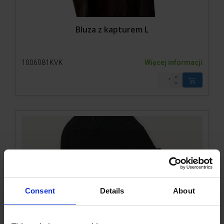
Bluza z kapturem L
1006081KVK
Więcej informacji
Consent
Details
About
Czapka