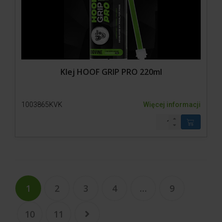
Klej HOOF GRIP PRO 220ml
1003865KVK
Więcej informacji
1
2
3
4
…
9
10
11