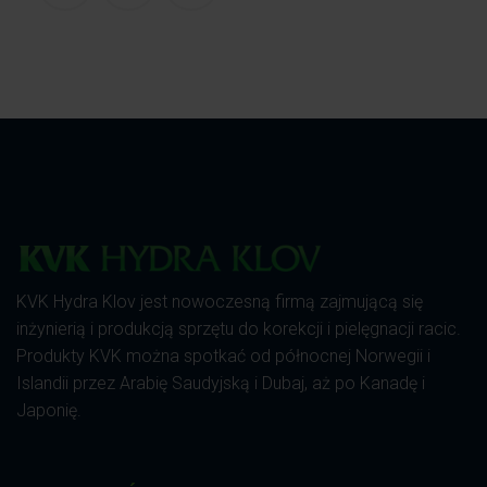
KVK Hydra Klov jest nowoczesną firmą zajmującą się
inżynierią i produkcją sprzętu do korekcji i pielęgnacji racic.
Produkty KVK można spotkać od północnej Norwegii i
Islandii przez Arabię Saudyjską i Dubaj, aż po Kanadę i
Japonię.