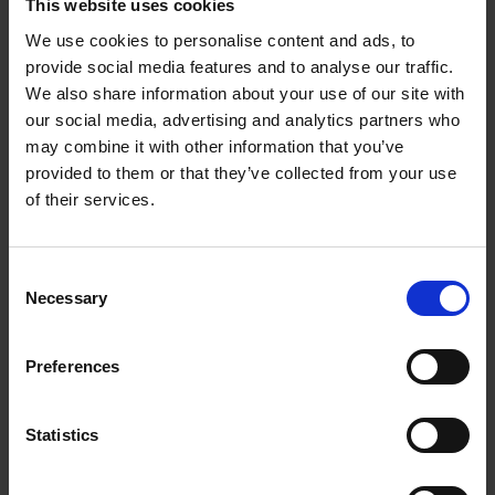
This website uses cookies
We use cookies to personalise content and ads, to
1006098KVK
Więcej informacji
provide social media features and to analyse our traffic.
We also share information about your use of our site with
our social media, advertising and analytics partners who
may combine it with other information that you’ve
provided to them or that they’ve collected from your use
of their services.
C
Necessary
o
n
s
Preferences
Tarcza Z4 Ø100 mm otwarta
e
n
t
Statistics
1003643KVK
Więcej informacji
S
e