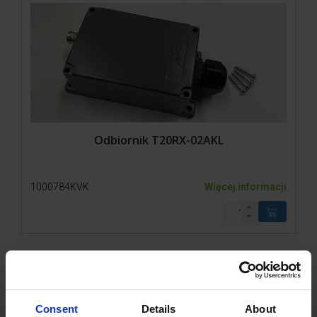
Wygrodzenie 500-1
Akcesoria
Odbiornik T20RX-02AKL
1000784KVK
Więcej informacji
Consent
Details
About