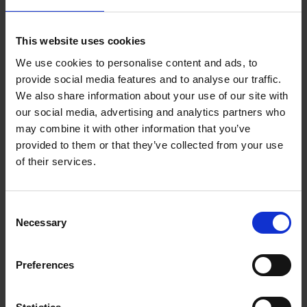
This website uses cookies
We use cookies to personalise content and ads, to
3 kanałowy radiowy pilot
provide social media features and to analyse our traffic.
We also share information about your use of our site with
our social media, advertising and analytics partners who
1000782KVK
Więcej informacji
may combine it with other information that you’ve
provided to them or that they’ve collected from your use
of their services.
C
Necessary
o
n
s
Preferences
e
n