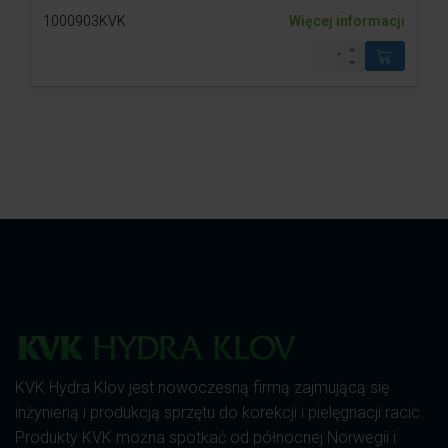
1000903KVK
Więcej informacji
KVK Hydra Klov jest nowoczesną firmą zajmującą się
inżynierią i produkcją sprzętu do korekcji i pielęgnacji racic.
Produkty KVK można spotkać od północnej Norwegii i