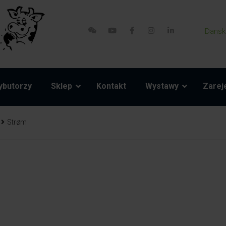
Dansk
ybutorzy
Sklep
Kontakt
Wystawy
Zareje
Strøm
ści zamienne
Akcesoria
Model 800-1 Powerpack
Pasy brzuszne i liny