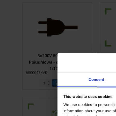
Transport
Wygrodzenia
3x200V 60Hz Japonia
3x40
Południowa - do modelu 800-
1/1000-1
6000043KVK
Więcej
60000
informacji
Consent
This website uses cookies
We use cookies to personalis
information about your use of