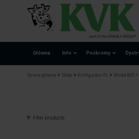
Główna
Info
Poskromy
Dystr
Strona główna
Sklep
Konfigurator PL
Model 800-1
Filter products
Produkty
Czę
Poskromy