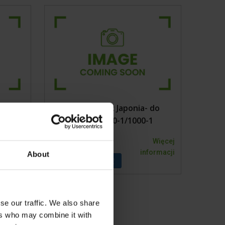
andaże
delu
3x200V 50Hz Japonia- do
modelu 800-1/1000-1
Więcej
6000041KVK
Więcej
formacji
informacji
About
se our traffic. We also share
ers who may combine it with