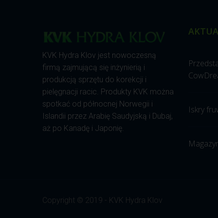
AKTUA
KVK Hydra Klov jest nowoczesną
Przedst
firmą zajmującą się inżynierią i
CowDre
produkcją sprzętu do korekcji i
pielęgnacji racic. Produkty KVK można
spotkać od północnej Norwegii i
Iskry fru
Islandii przez Arabię Saudyjską i Dubaj,
aż po Kanadę i Japonię.
Magazyn
Copyright © 2019 - KVK Hydra Klov