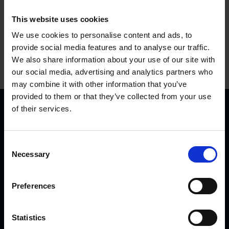
This website uses cookies
We use cookies to personalise content and ads, to
provide social media features and to analyse our traffic.
We also share information about your use of our site with
our social media, advertising and analytics partners who
may combine it with other information that you’ve
provided to them or that they’ve collected from your use
of their services.
C
Necessary
o
n
KVK Hydra Klov jest nowoczesną firmą zajmującą się
s
Preferences
inżynierią i produkcją sprzętu do korekcji i pielęgnacji racic.
e
Produkty KVK można spotkać od północnej Norwegii i
n
Islandii przez Arabię Saudyjską i Dubaj, aż po Kanadę i
t
Statistics
Japonię.