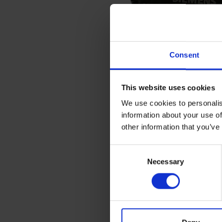
Consent
This website uses cookies
We use cookies to personalis
information about your use of
other information that you’ve
C
Necessary
o
n
s
e
n
t