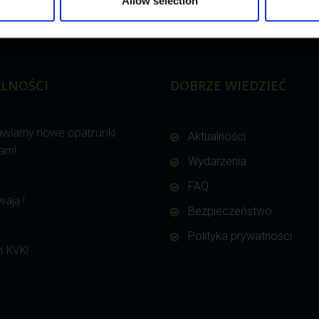
Allow selection
LNOŚCI
DOBRZE WIEDZIEĆ
awiamy nowe opatrunki
Aktualności
am!
Wydarzenia
FAQ
wają !
Bezpieczeństwo
Polityka prywatności
 KVK!