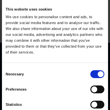
This website uses cookies
We use cookies to personalise content and ads, to
provide social media features and to analyse our traffic.
We also share information about your use of our site with
our social media, advertising and analytics partners who
may combine it with other information that you’ve
provided to them or that they’ve collected from your use
of their services.
C
Necessary
o
n
KVK Hydra Klov jest nowoczesną firmą zajmującą się
s
Preferences
inżynierią i produkcją sprzętu do korekcji i pielęgnacji racic.
e
Produkty KVK można spotkać od północnej Norwegii i
n
Islandii przez Arabię Saudyjską i Dubaj, aż po Kanadę i
t
Statistics
Japonię.