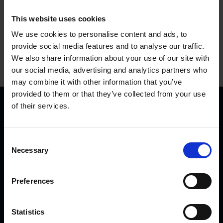
This website uses cookies
We use cookies to personalise content and ads, to
provide social media features and to analyse our traffic.
We also share information about your use of our site with
our social media, advertising and analytics partners who
may combine it with other information that you’ve
provided to them or that they’ve collected from your use
of their services.
C
Necessary
o
n
KVK Hydra Klov jest nowoczesną firmą zajmującą się
s
Preferences
inżynierią i produkcją sprzętu do korekcji i pielęgnacji racic.
e
Produkty KVK można spotkać od północnej Norwegii i
n
Islandii przez Arabię Saudyjską i Dubaj, aż po Kanadę i
t
Statistics
Japonię.