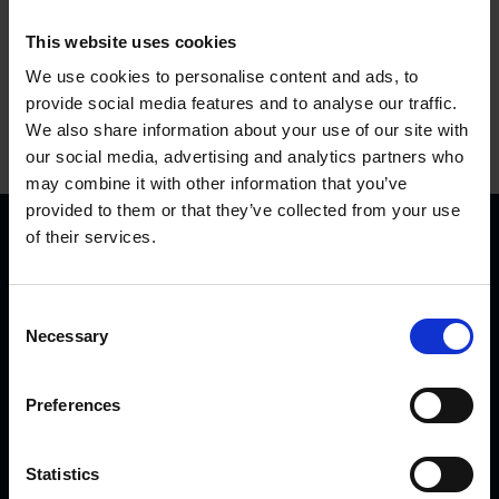
This website uses cookies
We use cookies to personalise content and ads, to
provide social media features and to analyse our traffic.
We also share information about your use of our site with
our social media, advertising and analytics partners who
may combine it with other information that you’ve
provided to them or that they’ve collected from your use
of their services.
C
Necessary
o
n
KVK Hydra Klov jest nowoczesną firmą zajmującą się
s
Preferences
inżynierią i produkcją sprzętu do korekcji i pielęgnacji racic.
e
Produkty KVK można spotkać od północnej Norwegii i
n
Islandii przez Arabię Saudyjską i Dubaj, aż po Kanadę i
t
Statistics
Japonię.