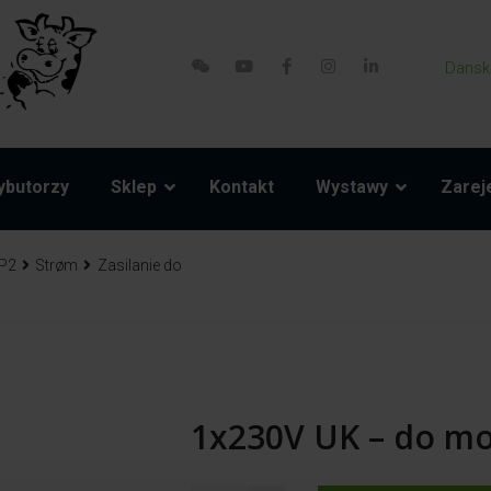
Dansk
ybutorzy
Sklep
Kontakt
Wystawy
Zareje
P2
Strøm
Zasilanie do
1x230V UK – do mo