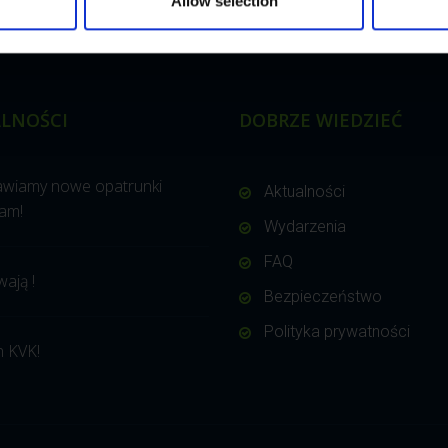
Allow selection
LNOŚCI
DOBRZE WIEDZIEĆ
awiamy nowe opatrunki
Aktualności
am!
Wydarzenia
FAQ
wają !
Bezpieczeństwo
Polityka prywatności
 KVK!