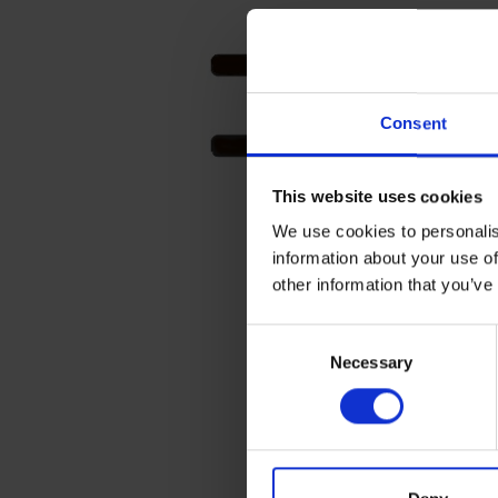
Consent
This website uses cookies
We use cookies to personalis
information about your use of
other information that you’ve
C
Necessary
o
n
s
e
n
t