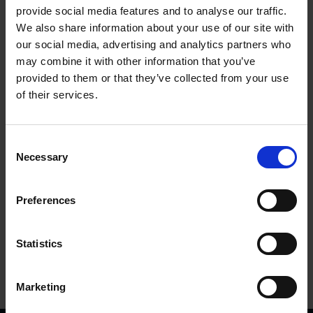
provide social media features and to analyse our traffic.
We also share information about your use of our site with
our social media, advertising and analytics partners who
may combine it with other information that you’ve
provided to them or that they’ve collected from your use
of their services.
Mechanische Bremse - links
C
Necessary
o
10109339KVK
Mehr Infos
n
s
Preferences
e
n
t
Statistics
S
e
Marketing
l
e