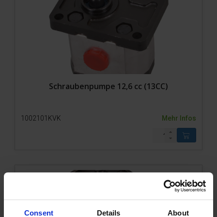
Zubehör
Schraubenpumpe 12,6 cc (13CC)
1002101KVK
Mehr Infos
Consent
Details
About