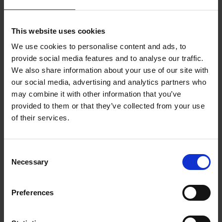
This website uses cookies
We use cookies to personalise content and ads, to
Schraubenpumpe 10,1 cc
provide social media features and to analyse our traffic.
We also share information about your use of our site with
1002049KVK
Mehr Infos
our social media, advertising and analytics partners who
may combine it with other information that you’ve
provided to them or that they’ve collected from your use
of their services.
C
Necessary
o
n
s
Preferences
e
n