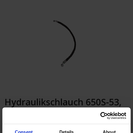
Hydraulikschlauch 650S-53,
L=725MM
In den Warenkorb
Consent
Details
About