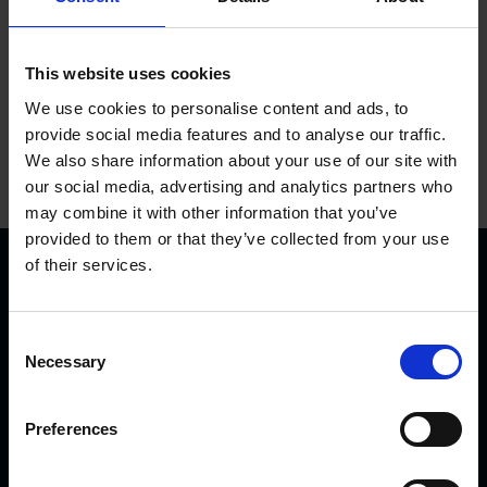
This website uses cookies
We use cookies to personalise content and ads, to
provide social media features and to analyse our traffic.
We also share information about your use of our site with
our social media, advertising and analytics partners who
may combine it with other information that you’ve
provided to them or that they’ve collected from your use
of their services.
C
Necessary
o
n
KVK Hydra Klov ist ein modernes Unternehmen, welches
s
Preferences
sich der Konstruktion und Herstellung von
e
Klauenpflegeständen, Fangpferchen und Motortrolleys
n