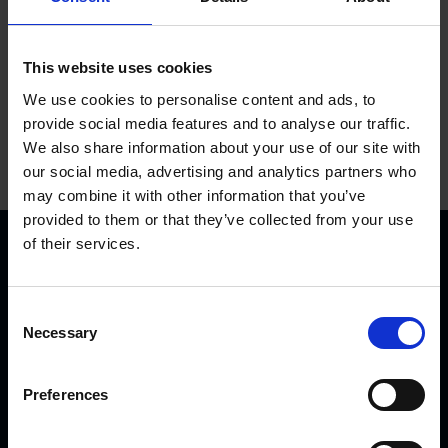
This website uses cookies
We use cookies to personalise content and ads, to
provide social media features and to analyse our traffic.
We also share information about your use of our site with
our social media, advertising and analytics partners who
may combine it with other information that you’ve
provided to them or that they’ve collected from your use
of their services.
C
Necessary
o
n
KVK Hydra Klov ist ein modernes Unternehmen, welches
s
Preferences
sich der Konstruktion und Herstellung von
e
Klauenpflegeständen, Fangpferchen und Motortrolleys
n