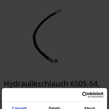
Hydraulikschlauch 650S-54,
L=860MM
In den Warenkorb
Consent
Details
About