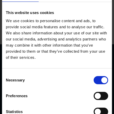
This website uses cookies
We use cookies to personalise content and ads, to
provide social media features and to analyse our traffic.
We also share information about your use of our site with
our social media, advertising and analytics partners who
may combine it with other information that you’ve
provided to them or that they’ve collected from your use
of their services.
C
Necessary
o
KVK Hydra Klov ist ein modernes Unternehmen, welches
n
s
sich der Konstruktion und Herstellung von
Preferences
e
Klauenpflegeständen, Fangpferchen und Motortrolleys
n
widmet. Es sind sehr viele KVK Produkte international in
t
Statistics
Gebrauch, von Nord-Norwegen und Island bis nach Saudi