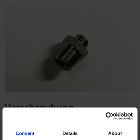
Verschraubung
In den Warenkorb
Consent
Details
About