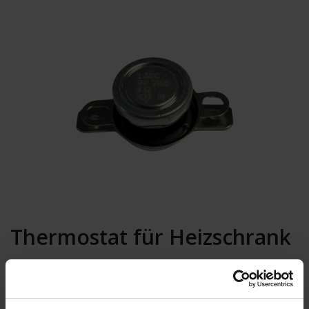
Thermostat für Heizschrank
Wird für Heizschrank Artikel Nr. 10101789KVK verwendet.