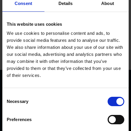
Consent
Details
About
In den Warenkorb
This website uses cookies
We use cookies to personalise content and ads, to
provide social media features and to analyse our traffic.
We also share information about your use of our site with
our social media, advertising and analytics partners who
may combine it with other information that you’ve
provided to them or that they’ve collected from your use
of their services.
C
Necessary
o
n
s
KVK Hydra Klov ist ein modernes Unternehmen, welches
Preferences
e
sich der Konstruktion und Herstellung von
n