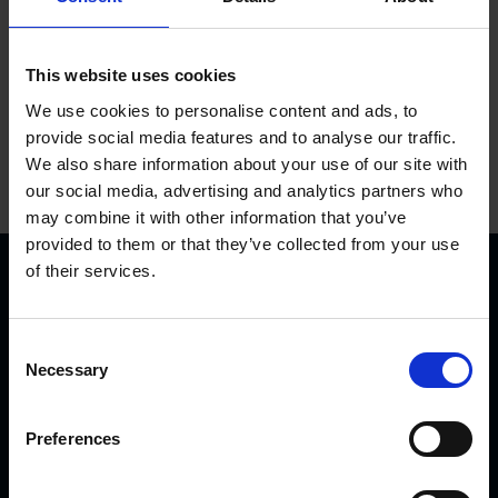
This website uses cookies
We use cookies to personalise content and ads, to
provide social media features and to analyse our traffic.
We also share information about your use of our site with
our social media, advertising and analytics partners who
may combine it with other information that you’ve
provided to them or that they’ve collected from your use
of their services.
C
Necessary
o
n
KVK Hydra Klov ist ein modernes Unternehmen, welches
s
Preferences
sich der Konstruktion und Herstellung von
e
Klauenpflegeständen, Fangpferchen und Motortrolleys
n