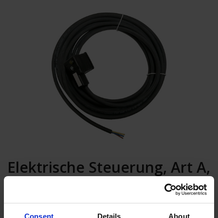
Elektrische Steuerung, Art A,
mit LED und schutz diode
In den Warenkorb
Consent
Details
About