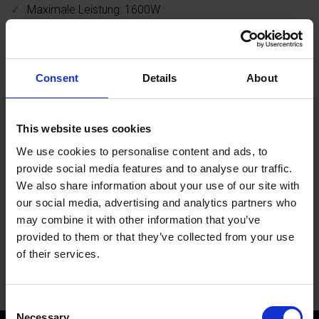
Maximale Leistung: 1600W
Kabellänge: 2,2m
Gewicht: 0,6 kg
Lufttemperatur: 300 – 500°C
Consent
Details
About
Ideale Lösung zum Aushärten von Klauenkleber auf
Klauenklötzen
This website uses cookies
We use cookies to personalise content and ads, to
In den Warenkorb
provide social media features and to analyse our traffic.
We also share information about your use of our site with
our social media, advertising and analytics partners who
may combine it with other information that you’ve
provided to them or that they’ve collected from your use
of their services.
C
Necessary