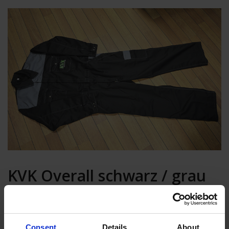
KVK Overall schwarz / grau
Größe XXL
In den Warenkorb
Consent
Details
About