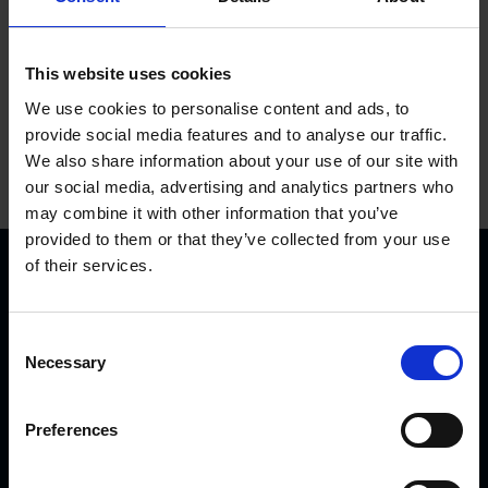
This website uses cookies
We use cookies to personalise content and ads, to
provide social media features and to analyse our traffic.
We also share information about your use of our site with
our social media, advertising and analytics partners who
may combine it with other information that you’ve
provided to them or that they’ve collected from your use
of their services.
C
Necessary
o
n
KVK Hydra Klov ist ein modernes Unternehmen, welches
s
Preferences
sich der Konstruktion und Herstellung von
e
Klauenpflegeständen, Fangpferchen und Motortrolleys
n