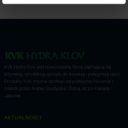
KVK Hydra Klov jest nowoczesną firmą zajmującą się
inżynierią i produkcją sprzętu do korekcji i pielęgnacji racic.
Produkty KVK można spotkać od północnej Norwegii i
Islandii przez Arabię Saudyjską i Dubaj, aż po Kanadę i
Japonię.
AKTUALNOŚCI