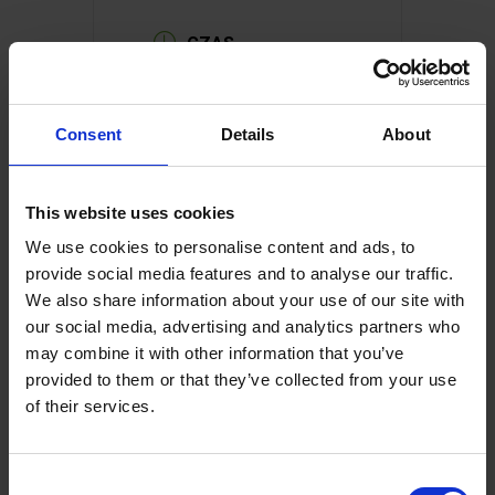
CZAS
08:00 - 18:00
LOKALIZACJA
Consent
Details
About
This website uses cookies
We use cookies to personalise content and ads, to
Vermont
provide social media features and to analyse our traffic.
We also share information about your use of our site with
our social media, advertising and analytics partners who
may combine it with other information that you’ve
provided to them or that they’ve collected from your use
of their services.
+ Dodaj do Google Calendar
C