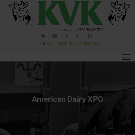
Dansk
English
Polski
Deutsch
American Dairy XPO