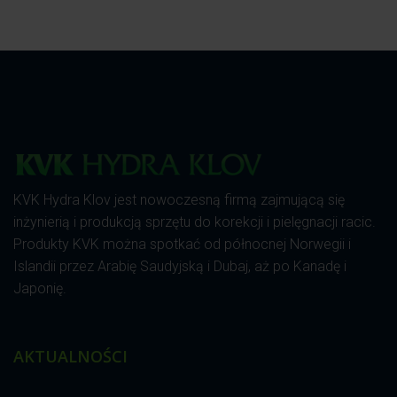
KVK Hydra Klov jest nowoczesną firmą zajmującą się
inżynierią i produkcją sprzętu do korekcji i pielęgnacji racic.
Produkty KVK można spotkać od północnej Norwegii i
Islandii przez Arabię Saudyjską i Dubaj, aż po Kanadę i
Japonię.
AKTUALNOŚCI