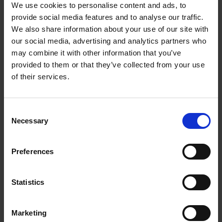
We use cookies to personalise content and ads, to
provide social media features and to analyse our traffic.
1006055KVK
Więcej informacji
We also share information about your use of our site with
our social media, advertising and analytics partners who
may combine it with other information that you’ve
provided to them or that they’ve collected from your use
of their services.
C
Necessary
o
n
s
Preferences
e
Gumowy pas brzuszny
n
t
Statistics
S
10104829KVK
Więcej informacji
e
Marketing
l