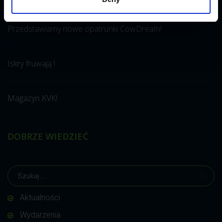
Przedstawiamy nowe opatrunki CowDream!
Iskry fruwają !
Magazyn KVK!
DOBRZE WIEDZIEĆ
Aktualności
Wydarzenia