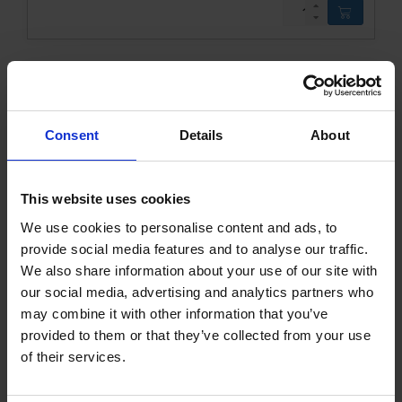
Śruby
Części gumowe
Części stalowe
Hydrauliczne
Cylindry
Oleje/Filtry
Consent
Details
About
Pompy
Tuby
Koła
This website uses cookies
Wygrodzenie 500-1
We use cookies to personalise content and ads, to
Akcesoria
Zbiornik pompy ręcznej 3L
provide social media features and to analyse our traffic.
We also share information about your use of our site with
our social media, advertising and analytics partners who
1002209KVK
Więcej informacji
may combine it with other information that you’ve
provided to them or that they’ve collected from your use
of their services.