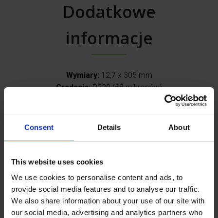
Dodatkowe
informacje
Wymiary:
12,7 x 305 mm
Gradacja:
P220 (68 mikronów)
Matriał ścierny:
tlenek ceramiczny
Materiał bazowy:
wodoodporny poliester
Consent
Details
About
Zwykle kupowane
This website uses cookies
razem
We use cookies to personalise content and ads, to
provide social media features and to analyse our traffic.
We also share information about your use of our site with
our social media, advertising and analytics partners who