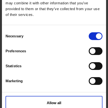
may combine it with other information that you’ve
provided to them or that they’ve collected from your use
of their services.
C
Necessary
o
n
Łańcuch 10 mm galwanizowany
s
Preferences
e
n
1006125KVK
Więcej informacji
t
Statistics
S
e
Marketing
l
e
c
t
Allow all
i