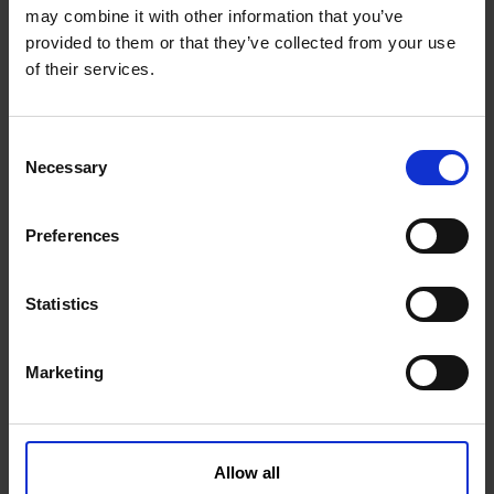
użytkowania tarczy przez długi okres czasu, a
may combine it with other information that you’ve
provided to them or that they’ve collected from your use
także wpływają korzystnie na wydłużenie czasu
of their services.
pracy szlifierki. Tarcza zapewnia czyste,
precyzyjne cięcia, które nie wymagają dodatkowej
obróbki.
C
W naszej ofercie znajdą Państwo zestaw ostrzy
Necessary
o
do tarczy, również tytanowych oraz zestaw śrub
n
mocujących.
s
Preferences
e
n
t
Statistics
S
Zwykle kupowane
e
Marketing
l
razem
e
c
t
Allow all
i