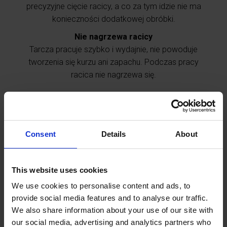
precyzyjne cięcie racicy, a co za tym idzie nie ma
konieczności dodatkowej obróbki.
Nie nagrzewa racicy
Tarcza pracuje szybko i wydajnie, nie powoduje
tworzenia się kurzu ani zapachu. Podczas pracy
racica nie nagrzewa się.
Dodatkowe
Consent
Details
About
informacje
This website uses cookies
Zalety
We use cookies to personalise content and ads, to
7 ostrzowa aluminiowa tarcza Demotec zapewnia
provide social media features and to analyse our traffic.
wygodną obsługę oraz szybką pracę. Dwustronne,
We also share information about your use of our site with
wymienne ostrza umożliwiają nam możliwość
our social media, advertising and analytics partners who