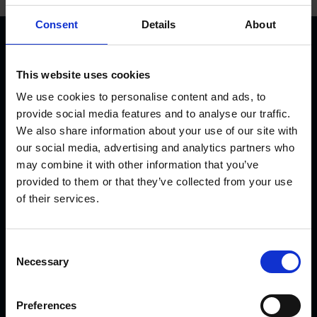
Consent
Details
About
This website uses cookies
We use cookies to personalise content and ads, to
provide social media features and to analyse our traffic.
We also share information about your use of our site with
KVK Hydra Klov jest nowoczesną firmą zajmującą się
our social media, advertising and analytics partners who
inżynierią i produkcją sprzętu do korekcji i pielęgnacji racic.
may combine it with other information that you’ve
Produkty KVK można spotkać od północnej Norwegii i
provided to them or that they’ve collected from your use
Islandii przez Arabię Saudyjską i Dubaj, aż po Kanadę i
of their services.
Japonię.
C
AKTUALNOŚCI
Necessary
o
n
s
Przedstawiamy nowe opatrunki CowDream!
Preferences
e