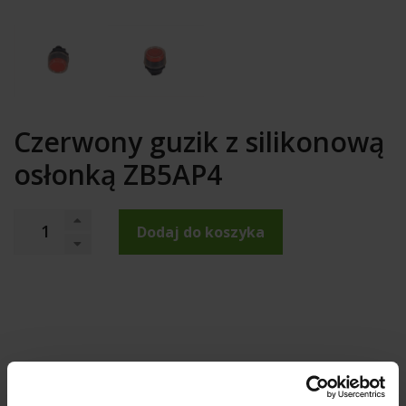
Czerwony guzik z silikonową
osłonką ZB5AP4
Dodaj do koszyka