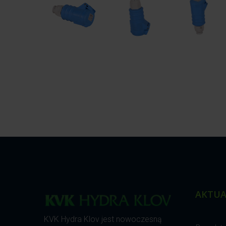
AKTUA
KVK Hydra Klov jest nowoczesną