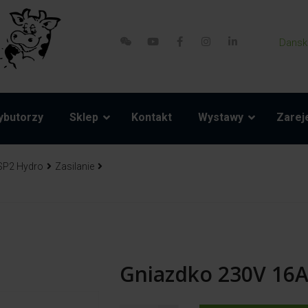
Dansk
ybutorzy
Sklep
Kontakt
Wystawy
Zareje
SP2 Hydro
Zasilanie
Gniazdko 230V 16A