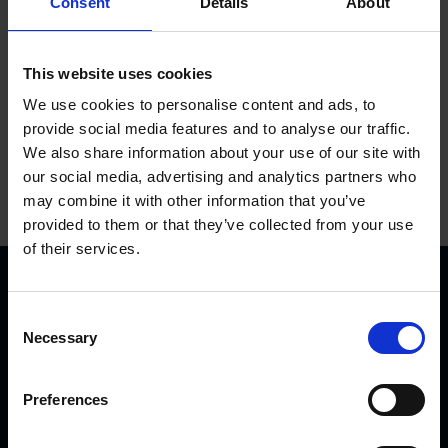
Consent
Details
About
Dodaj do koszyka
This website uses cookies
We use cookies to personalise content and ads, to
provide social media features and to analyse our traffic.
We also share information about your use of our site with
our social media, advertising and analytics partners who
may combine it with other information that you’ve
provided to them or that they’ve collected from your use
of their services.
C
Necessary
o
n
s
Preferences
KVK Hydra Klov jest nowoczesną firmą zajmującą się
e
n
inżynierią i produkcją sprzętu do korekcji i pielęgnacji racic.