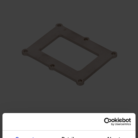
Osłona RF z otworem 3,5
mm SKG-1001