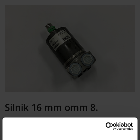
Silnik 16 mm omm 8.
800-1: Używany do wciągarek nóg przednich i tylnych do
2008