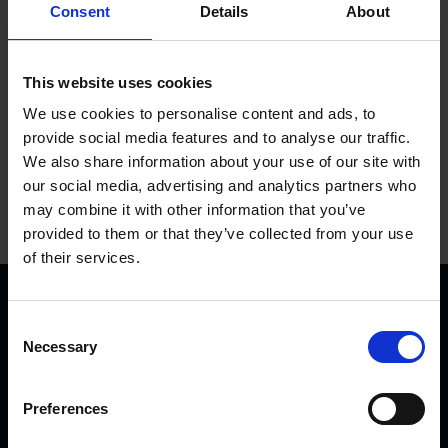
Consent
Details
About
Dodaj do koszyka
This website uses cookies
We use cookies to personalise content and ads, to
provide social media features and to analyse our traffic.
We also share information about your use of our site with
our social media, advertising and analytics partners who
may combine it with other information that you’ve
provided to them or that they’ve collected from your use
of their services.
C
Necessary
o
n
s
Preferences
e
KVK Hydra Klov jest nowoczesną firmą zajmującą się
n