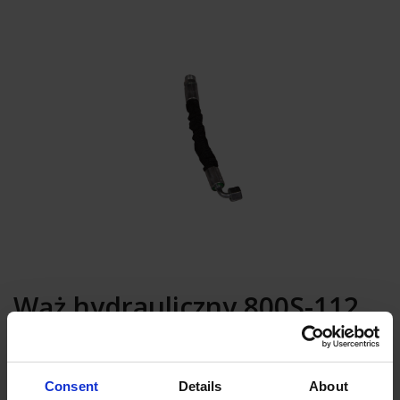
Wąż hydrauliczny 800S-112,
L=235 mm
Consent
Details
About
Dodaj do koszyka