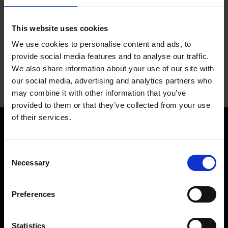
This website uses cookies
We use cookies to personalise content and ads, to
provide social media features and to analyse our traffic.
We also share information about your use of our site with
our social media, advertising and analytics partners who
may combine it with other information that you’ve
provided to them or that they’ve collected from your use
of their services.
C
Necessary
o
n
s
KVK Hydra Klov jest nowoczesną firmą zajmującą się
Preferences
e
inżynierią i produkcją sprzętu do korekcji i pielęgnacji racic.
n
Produkty KVK można spotkać od północnej Norwegii i
t
Statistics