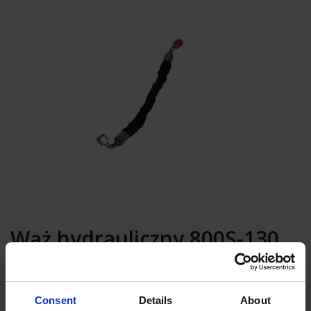
Wąż hydrauliczny 800S-130,
L=400 mm
Consent
Details
About
Dodaj do koszyka