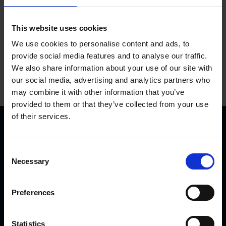
This website uses cookies
We use cookies to personalise content and ads, to
provide social media features and to analyse our traffic.
We also share information about your use of our site with
our social media, advertising and analytics partners who
may combine it with other information that you’ve
provided to them or that they’ve collected from your use
of their services.
C
Necessary
o
n
s
KVK Hydra Klov jest nowoczesną firmą zajmującą się
Preferences
e
inżynierią i produkcją sprzętu do korekcji i pielęgnacji racic.
n
Produkty KVK można spotkać od północnej Norwegii i
t
Statistics