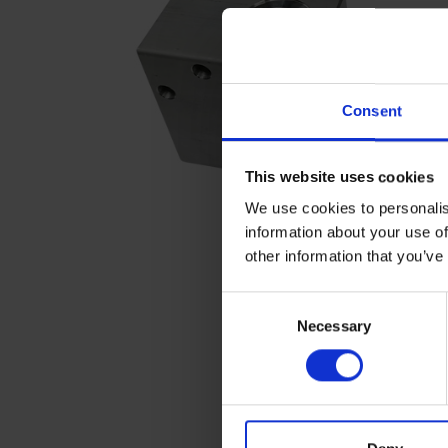
Consent
This website uses cookies
We use cookies to personalis
information about your use of
other information that you’ve
C
Necessary
o
n
s
e
n
t