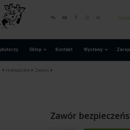
Dansk
ybutorzy
Sklep
Kontakt
Wystawy
Zareje
1
Hydrauliczne
Zawory
Zawór bezpieczeń