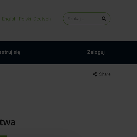
English
Polski
Deutsch
struj się
Zaloguj
Share
stwa