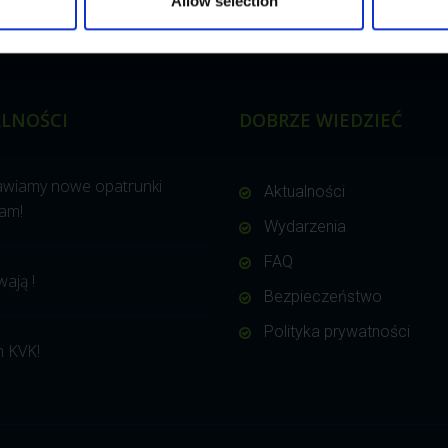
Allow selection
LNOŚCI
DOBRZE WIEDZIEĆ
awiamy nowe opatrunki
Aktualności
am!
Wydarzenia
FAQ
wają !
Bezpieczeństwo
Polityka prywatności
 KVK!