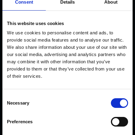
Consent
Details
About
This website uses cookies
We use cookies to personalise content and ads, to
provide social media features and to analyse our traffic.
KVK Hydra Klov jest nowoczesną firmą zajmującą się
We also share information about your use of our site with
inżynierią i produkcją sprzętu do korekcji i pielęgnacji racic.
our social media, advertising and analytics partners who
Produkty KVK można spotkać od północnej Norwegii i
may combine it with other information that you’ve
Islandii przez Arabię Saudyjską i Dubaj, aż po Kanadę i
provided to them or that they’ve collected from your use
Japonię.
of their services.
AKTUALNOŚCI
C
Necessary
o
n
Przedstawiamy nowe opatrunki CowDream!
s
Preferences
e
n
Iskry fruwają !