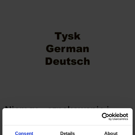
Niemcy – oznakowanie i
instrukcja SP0
Consent
Details
About