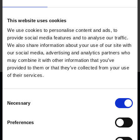
Dodaj do koszyka
This website uses cookies
We use cookies to personalise content and ads, to
provide social media features and to analyse our traffic.
We also share information about your use of our site with
our social media, advertising and analytics partners who
may combine it with other information that you’ve
provided to them or that they’ve collected from your use
of their services.
C
Necessary
o
n
s
Preferences
KVK Hydra Klov jest nowoczesną firmą zajmującą się
e
inżynierią i produkcją sprzętu do korekcji i pielęgnacji racic.
n