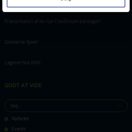
SENESTE NYHEDER
Præsentation af de nye CowDream bandager!
Gnisterne flyver!
Lageret hos KVK!
GODT AT VIDE
Nyheder
Events