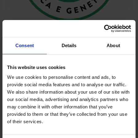
Nyheder
Consent
Details
About
GENESI PROJECT SRL- VORES OFFICIELLE
KONTAKT I ITALIEN
This website uses cookies
Vi er glade for at kunne byde GENESI PROJECT
SRL velkommen til team KVK, som vores officielle
We use cookies to personalise content and ads, to
kontakt i Italien.
provide social media features and to analyse our traffic.
We also share information about your use of our site with
Dette er begyndelsen på et stærkt samarbejde!
our social media, advertising and analytics partners who
may combine it with other information that you’ve
provided to them or that they’ve collected from your use
of their services.