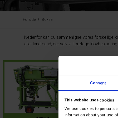
Forside
Bokse
Nedenfor kan du sammenligne vores forskellige k
eller landmand, der selv vil foretage klovbeskærin
Consent
This website uses cookies
We use cookies to personalis
information about your use of