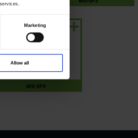
650-SP3
 services.
Marketing
Allow all
650-SP0