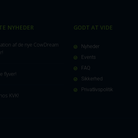
TE NYHEDER
GODT AT VIDE
ation af de nye CowDream
Nyheder
r!
Events
FAQ
 flyver!
Sikkerhed
Privatlivspolitik
hos KVK!