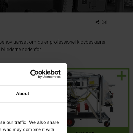
Del
 behov uanset om du er professionel klovbeskærer
billederne nedenfor.
About
se our traffic. We also share
ers who may combine it with