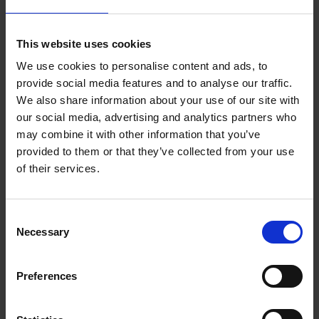
Desuden er Bo sikkerhedsrepræsentant hos KVK,
en stilling han har stået i spidsen for siden
2007.
👷‍♂️
✅
This website uses cookies
Med en fortid som musiker (trommer og trompet),
We use cookies to personalise content and ads, to
har Bo en dyb passion for musik og specielt Rock
provide social media features and to analyse our traffic.
& Roll-musik, men det er ikke hans eneste passion.
We also share information about your use of our site with
Han har også passion for at arbejde med jern og
our social media, advertising and analytics partners who
metal, kvalitetshåndværk og har et skarpt øje for
may combine it with other information that you’ve
detaljer, hvilket stemmer godt overens med KVK’s
provided to them or that they’ve collected from your use
værdier.
👌
🥁
🎺
🎵
of their services.
Vi er stolte af alle vores engagerede
medarbejdere, ligesom Bo, som er med til at sikre
C
den høje KVK-kvalitet og standard.
💚
🐮
Necessary
o
n
Lær mere om vores virksomhed og
s
klovbeskæringsbokse ved at besøge vores
Preferences
e
hjemmeside
👇
n
KVK Hydra Klov