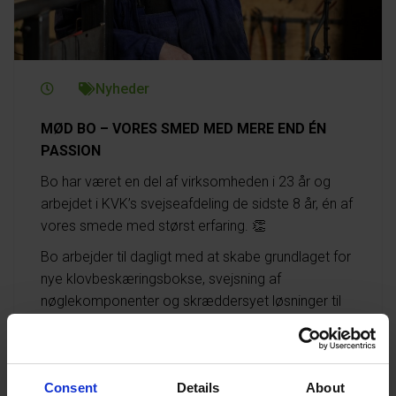
Nyheder
MØD BO – VORES SMED MED MERE END ÉN
PASSION
Bo har været en del af virksomheden i 23 år og
arbejdet i KVK’s svejseafdeling de sidste 8 år, én af
vores smede med størst erfaring.
👏
Bo arbejder til dagligt med at skabe grundlaget for
nye klovbeskæringsbokse, svejsning af
nøglekomponenter og skræddersyet løsninger til
kundeønsker.
Bo er ligeledes med, når nye prototyper udvikles –
bokse såvel som tilbehør.
🤩
Consent
Details
About