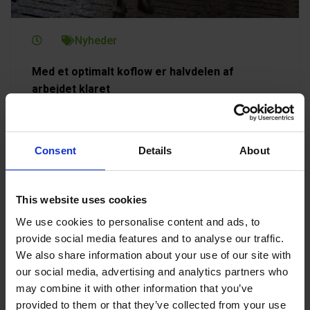
Nyheder
Med et optimalt koflow er halvdelen af ​​
arbejdet klaret
En KVK Fangefold sikrer et optimalt koflow, som
giver mulighed for jævn trafik og hurtigere
ekspedering af køerne ved klovbeskæring.
Consent
Details
About
Hvordan er dit koflow?
This website uses cookies
We use cookies to personalise content and ads, to
provide social media features and to analyse our traffic.
We also share information about your use of our site with
our social media, advertising and analytics partners who
may combine it with other information that you’ve
provided to them or that they’ve collected from your use