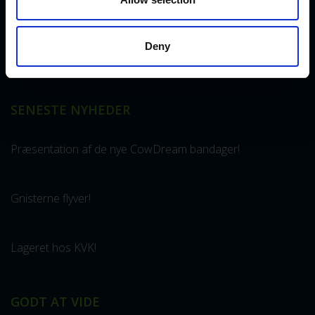
udelukkende udvikler og producerer udstyr til klovpleje og
klovbeskæring. I dag har vi mange produkter i daglig drift i
flere lande – fra Nordnorge og Island til Saudi-Arabien og
Deny
Dubai, fra Canada til Japan.
SENESTE NYHEDER
Præsentation af de nye CowDream bandager!
Gnisterne flyver!
Lageret hos KVK!
GODT AT VIDE