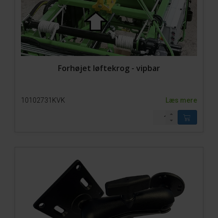
Forhøjet løftekrog - vipbar
10102731KVK
Læs mere