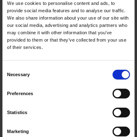
We use cookies to personalise content and ads, to
provide social media features and to analyse our traffic.
1001800KVK
Læs mere
We also share information about your use of our site with
our social media, advertising and analytics partners who
may combine it with other information that you’ve
provided to them or that they’ve collected from your use
of their services.
C
Necessary
o
n
s
Preferences
e
SP2/SP3 hydra frontspil (650-201067)
n
t
Statistics
S
6000079KVK
Læs mere
e
Marketing
l