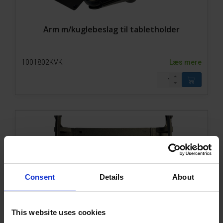
Arm m/kuglebeslag til tabletholder
1001802KVK
Læs mere
Consent
Details
About
Tabletholder universel (uden arm)
This website uses cookies