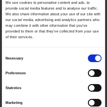
We use cookies to personalise content and ads, to
provide social media features and to analyse our traffic.
1006175KVK
Læs mere
We also share information about your use of our site with
our social media, advertising and analytics partners who
may combine it with other information that you’ve
provided to them or that they’ve collected from your use
of their services.
C
Necessary
o
n
s
Preferences
e
Gear Firkant Venstre side For
n
t
Statistics
S
1006191KVK
Læs mere
e
Marketing
l