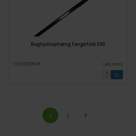
Baghjulsophæng Fangefold 500
10109303KVK
Læs mere
1
2