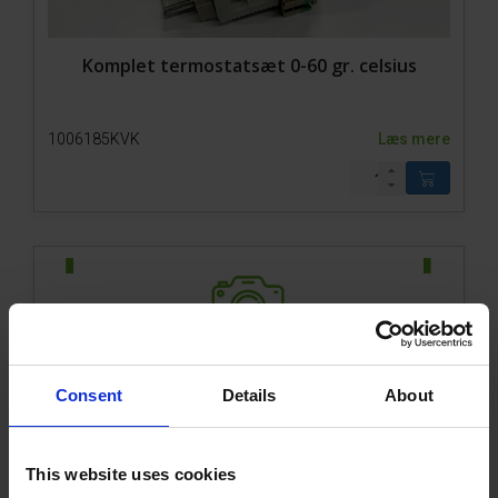
Komplet termostatsæt 0-60 gr. celsius
1006185KVK
Læs mere
Consent
Details
About
Selebremse/Motor enhed f. 800-1
This website uses cookies