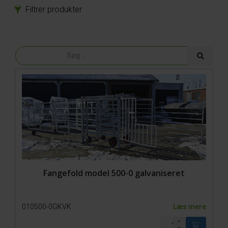
Filtrer produkter
Produkter
Bokse
Fangefolde
Fangefold 500-1
Fangefold 500-0
Fangefold 200-1
Fangefold 200-0
Låger
Transport
Reservedele
Tilbehør
Fangefold model 500-0 galvaniseret
010500-0GKVK
Læs mere