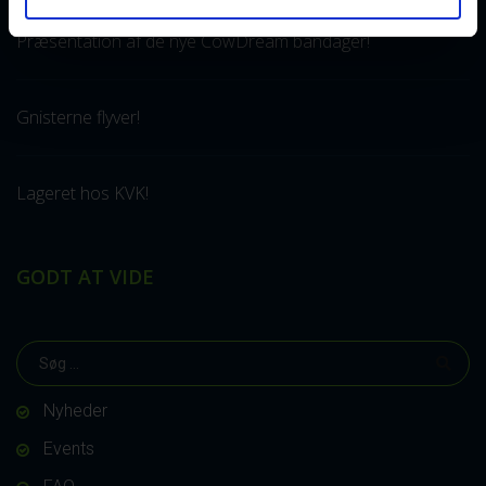
Præsentation af de nye CowDream bandager!
Gnisterne flyver!
Lageret hos KVK!
GODT AT VIDE
Nyheder
Events