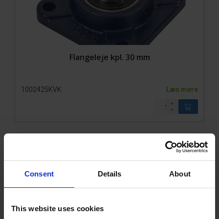
Flangeleje kpl. 30 mm
1002425KVK
Læs mere
Consent
Details
About
This website uses cookies