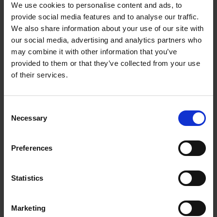
We use cookies to personalise content and ads, to
Flangeleje kpl. oval 20 mm
provide social media features and to analyse our traffic.
We also share information about your use of our site with
our social media, advertising and analytics partners who
1002416KVK
Læs mere
may combine it with other information that you’ve
provided to them or that they’ve collected from your use
of their services.
C
Necessary
o
n
s
Preferences
e
n
t
Statistics
S
Flangeleje kpl. 20 mm
e
Marketing
l