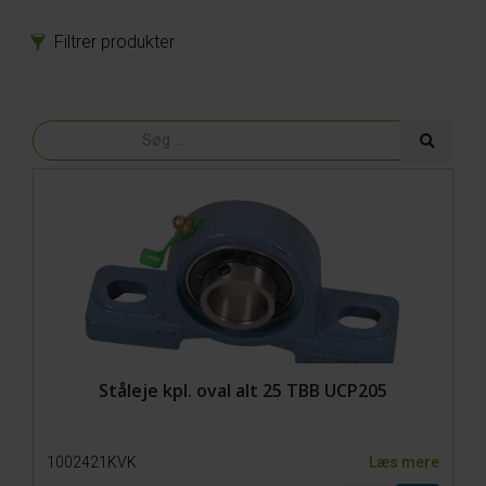
Filtrer produkter
Produkter
Reservedele
Model 800-1 Powerpack
Model 800-1
Model 650-SP3
Model 650-SP2 Hydro
Hjul
Bolte
EL
Gear
Gummidele
Hydraulik
Ståleje kpl. oval alt 25 TBB UCP205
Kæder
Lejer
1002421KVK
Læs mere
Plastdele