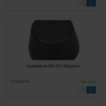
Ståldele
Model 650-SP2
Model 650-SP1
Model 650-SP0
Tyreboks
Fangefold 500-1
Fangefold 500-0
Fangefold 200-1
Fangefold 200-0
Trolley
Tilbehør
Lejedæksel SKF ECY 204 plast
1002426KVK
Læs mere