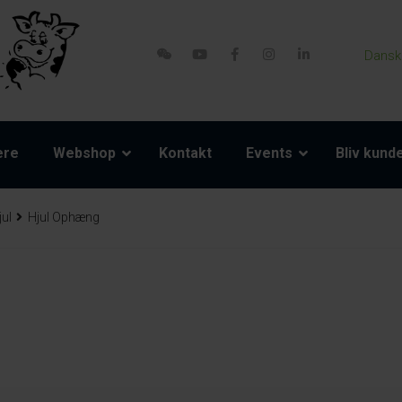
Dansk
ere
Webshop
Kontakt
Events
Bliv kund
jul
Hjul Ophæng
servedele
Tilbehør
Model 800-1 Powerpack
Seler og reb