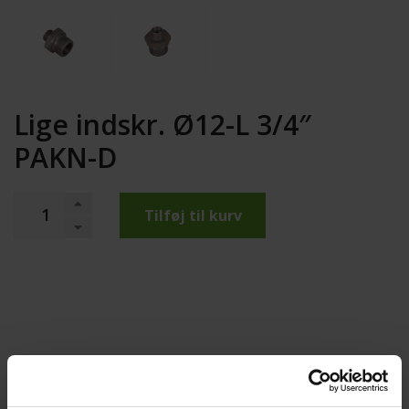
Lige indskr. Ø12-L 3/4″
PAKN-D
Tilføj til kurv