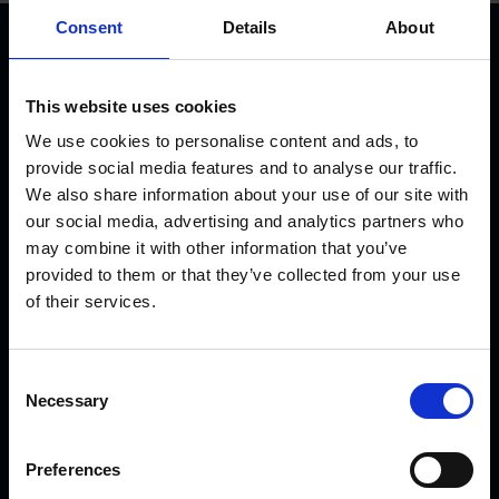
Consent
Details
About
This website uses cookies
We use cookies to personalise content and ads, to
provide social media features and to analyse our traffic.
KVK Hydra Klov er en moderne virksomhed, der
We also share information about your use of our site with
udelukkende udvikler og producerer udstyr til klovpleje og
our social media, advertising and analytics partners who
klovbeskæring. I dag har vi mange produkter i daglig drift i
may combine it with other information that you’ve
flere lande – fra Nordnorge og Island til Saudi-Arabien og
provided to them or that they’ve collected from your use
Dubai, fra Canada til Japan.
of their services.
C
SENESTE NYHEDER
Necessary
o
n
Præsentation af de nye CowDream bandager!
s
Preferences
e