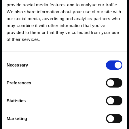
provide social media features and to analyse our traffic.
Gnisterne flyver!
We also share information about your use of our site with
our social media, advertising and analytics partners who
may combine it with other information that you’ve
Lageret hos KVK!
provided to them or that they’ve collected from your use
of their services.
GODT AT VIDE
C
Necessary
o
n
s
Preferences
e
Nyheder
n
Events
t
Statistics
S
FAQ
e
Sikkerhed
Marketing
l
e
Privatlivspolitik