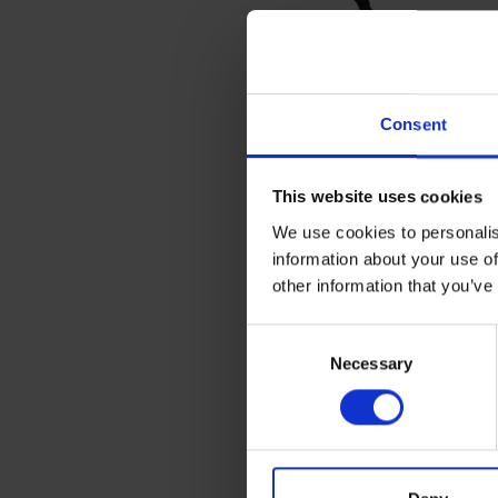
Consent
This website uses cookies
We use cookies to personalis
information about your use of
other information that you’ve
C
Necessary
o
n
s
e
n
t