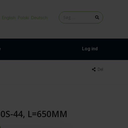
English
Polski
Deutsch
e
Log ind
Del
50S-44, L=650MM