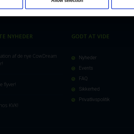
Allow selection
TE NYHEDER
GODT AT VIDE
ation af de nye CowDream
Nyheder
r!
Events
FAQ
 flyver!
Sikkerhed
Privatlivspolitik
hos KVK!