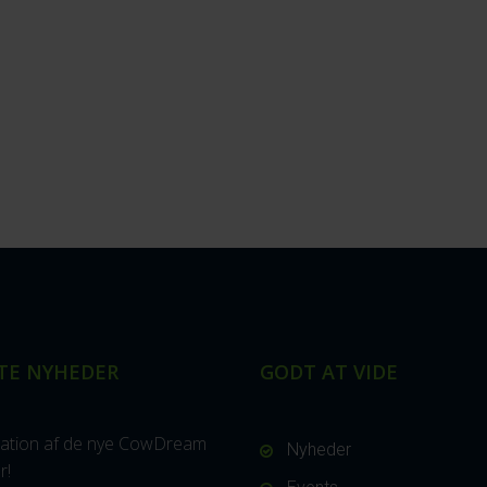
TE NYHEDER
GODT AT VIDE
ation af de nye CowDream
Nyheder
r!