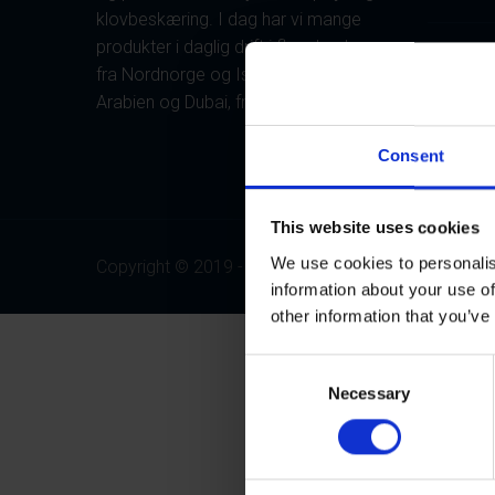
klovbeskæring. I dag har vi mange
produkter i daglig drift i flere lande –
Gnisterne
fra Nordnorge og Island til Saudi-
Arabien og Dubai, fra Canada til Japan.
Lageret 
Consent
This website uses cookies
We use cookies to personalis
Copyright © 2019 - KVK Hydra Klov
information about your use of
other information that you’ve
C
Necessary
o
n
s
e