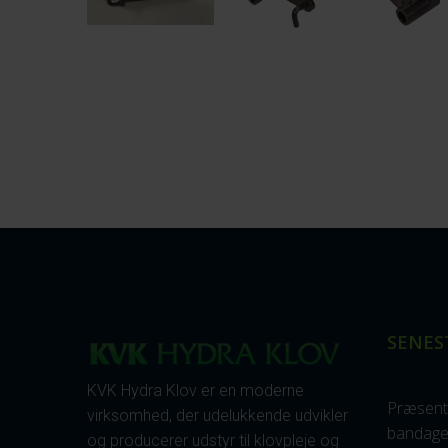
SENES
KVK Hydra Klov er en moderne
Præsent
virksomhed, der udelukkende udvikler
bandage
og producerer udstyr til klovpleje og