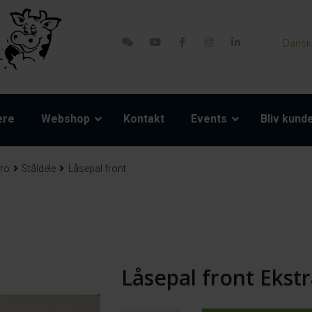
Dansk
ere
Webshop
Kontakt
Events
Bliv kund
ro
Ståldele
Låsepal front
Låsepal front Ekst