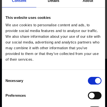
Consent
Details
About
Tilføj til kurv
This website uses cookies
We use cookies to personalise content and ads, to
provide social media features and to analyse our traffic.
We also share information about your use of our site with
our social media, advertising and analytics partners who
may combine it with other information that you’ve
provided to them or that they’ve collected from your use
of their services.
C
Necessary
o
n
s
Preferences
KVK Hydra Klov er en moderne virksomhed, der
e
n
udelukkende udvikler og producerer udstyr til klovpleje og