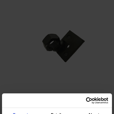
Styr til manuel
fjernbetjening SP2 bag